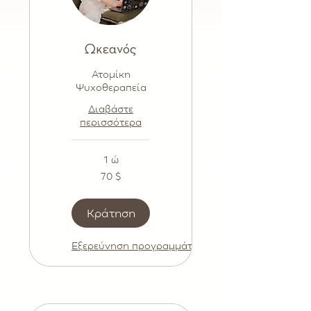
Ωκεανός
Ατομίκη
Ψυχοθεραπεία
Διαβάστε
περισσότερα
1 ώ
70
70 $
δολάρια
ΗΠΑ
Κράτηση
Εξερεύνηση προγραμμάτων