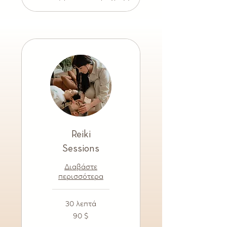
Reiki
Sessions
Διαβάστε
περισσότερα
30 λεπτά
90
90 $
δολάρια
ΗΠΑ