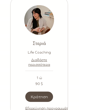
Στεριά
Life Coaching
Διαβάστε
περισσότερα
1 ώ
90
90 $
δολάρια
ΗΠΑ
Κράτηση
Εξερεύνηση προγραμμάτων